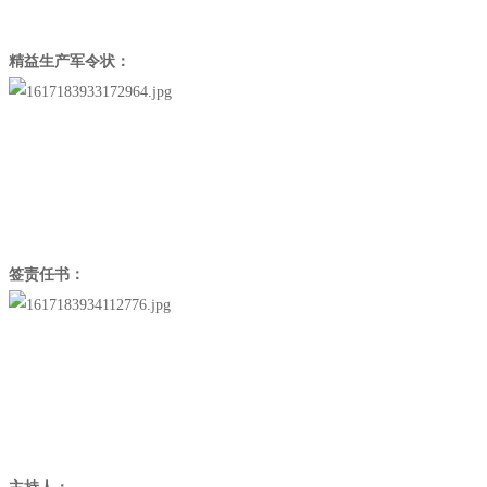
精益生产军令状：
签责任书：